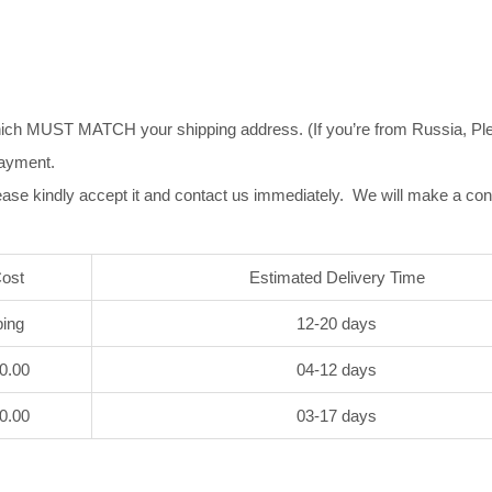
ich MUST MATCH your shipping address. (If you’re from Russia, Pleas
payment.
ase kindly accept it and contact us immediately. We will make a co
Cost
Estimated Delivery Time
ping
12-20 days
50.00
04-12 days
70.00
03-17 days