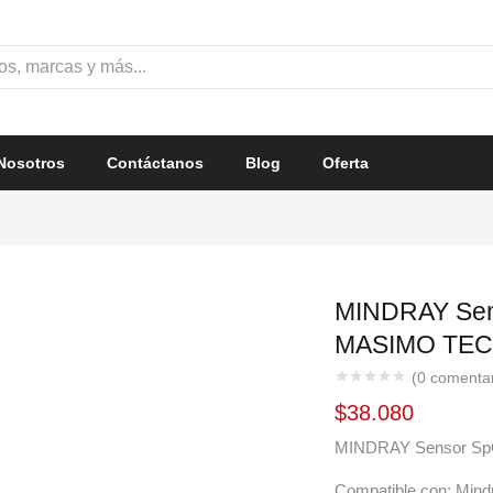
Nosotros
Contáctanos
Blog
Oferta
MINDRAY Sen
MASIMO TEC
(
0
comentari
$
38.080
MINDRAY Sensor SpO2
Compatible con: Mi