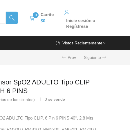
Carrito
0
Inicie sesión o
$
0
Regístrese
Vistos Recientemente
Prev
Siguiente
sor SpO2 ADULTO Tipo CLIP
H 6 PINS
0
se vende
os de los clientes)
 ADULTO Tipo CLIP, 6 Pin 6 PINS 40°, 2.8 Mts
ndray PM9000, PM9100, PM9200, PM6201, PM7000,