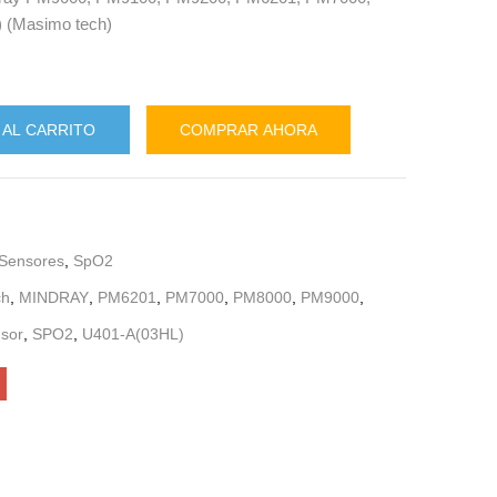
) (Masimo tech)
 AL CARRITO
COMPRAR AHORA
 Sensores
,
SpO2
ch
,
MINDRAY
,
PM6201
,
PM7000
,
PM8000
,
PM9000
,
sor
,
SPO2
,
U401-A(03HL)