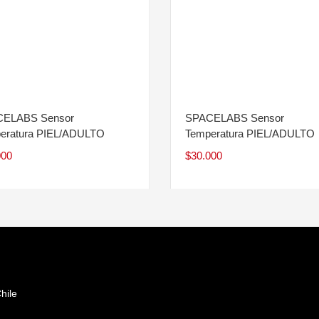
ELABS Sensor
SPACELABS Sensor
eratura PIEL/ADULTO
Temperatura PIEL/ADULTO
000
$
30.000
hile