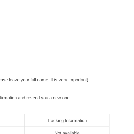
e leave your full name. It is very important)
nfirmation and resend you a new one.
Tracking Information
Not available