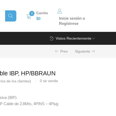
Carrito
0
Inicie sesión o
$
0
Regístrese
Vistos Recientemente
Prev
Siguiente
ble IBP, HP/BBRAUN
0
se vende
os de los clientes)
siva (IBP)
BP Cable de 2.8Mts, 4PINS – 4Plug