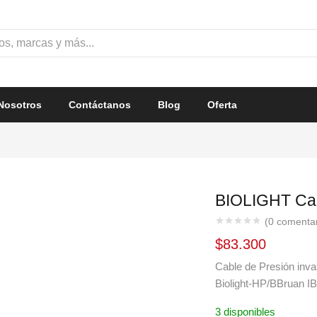
Nosotros
Contáctanos
Blog
Oferta
BIOLIGHT Ca
(
0
comentari
$
83.300
Cable de Presión inva
Biolight-HP/BBruan I
3 disponibles