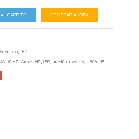
 AL CARRITO
COMPRAR AHORA
 Sensores
,
IBP
BIOLIGHT
,
Cable
,
HP
,
IBP
,
presión invasiva
,
U809-1E