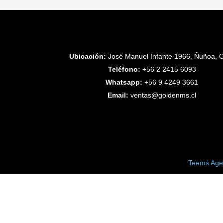
Ubicación:
José Manuel Infante 1966, Ñuñoa, C
Teléfono:
+56 2 2415 6093
Whatsapp:
+56 9 4249 3661
Email:
ventas@goldenms.cl
Copyright © 2023 Golden Medical. Created by
Teems Age