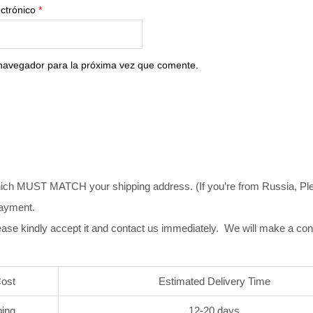
ectrónico
*
 navegador para la próxima vez que comente.
ich MUST MATCH your shipping address. (If you’re from Russia, Pleas
payment.
ase kindly accept it and contact us immediately. We will make a co
Cost
Estimated Delivery Time
ping
12-20 days