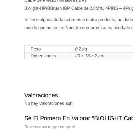
Cable de Presión invasiva (IBP)
Biolight-HP/BBruan IBP Cable de 2.8Mts, 4PINS – 4Plu
Si tiene alguna duda sobre este u otro producto, no du
todo lo que necesite. Nuestro compromiso es brindarle u
Peso
0,2 kg
Dimensiones
20 × 18 × 2 cm
Valoraciones
No hay valoraciones aún.
Sé El Primero En Valorar “BIOLIGHT C
Review now to get coupon!