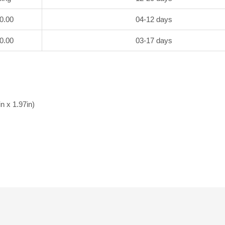
50.00
04-12 days
70.00
03-17 days
n x 1.97in)