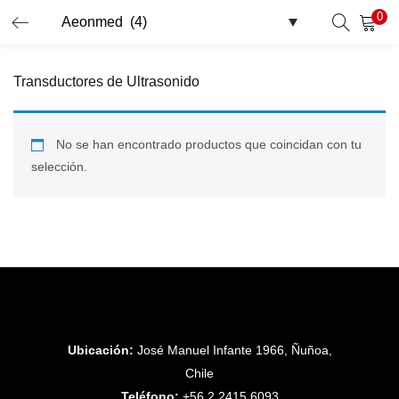
0
INICIO DE SESIÓN
REGISTRO
Transductores de Ultrasonido
Introduzca su nombre de usuario y contraseña para iniciar
sesión.
No se han encontrado productos que coincidan con tu
selección.
Recordar Datos
Inicio De Sesión
Recuperar Contraseña
Ubicación:
José Manuel Infante 1966, Ñuñoa,
Chile
Teléfono:
+56 2 2415 6093