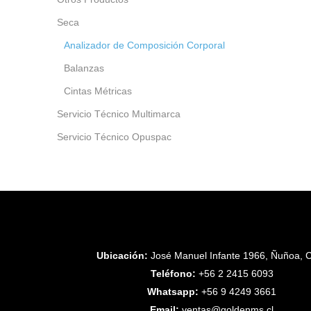
Seca
Analizador de Composición Corporal
Balanzas
Cintas Métricas
Servicio Técnico Multimarca
Servicio Técnico Opuspac
Ubicación:
José Manuel Infante 1966, Ñuñoa, C
Teléfono:
+56 2 2415 6093
Whatsapp:
+56 9 4249 3661
Email:
ventas@goldenms.cl