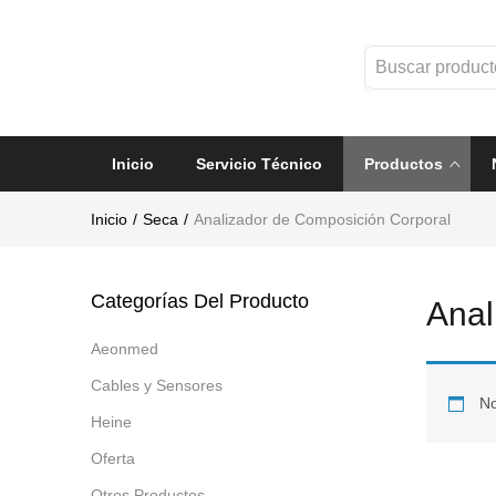
Inicio
Servicio Técnico
Productos
Inicio
Seca
Analizador de Composición Corporal
Categorías Del Producto
Anal
Aeonmed
Cables y Sensores
No
Heine
Oferta
Otros Productos