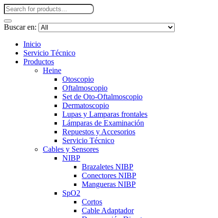
Buscar en:
Inicio
Servicio Técnico
Productos
Heine
Otoscopio
Oftalmoscopio
Set de Oto-Oftalmoscopio
Dermatoscopio
Lupas y Lamparas frontales
Lámparas de Examinación
Repuestos y Accesorios
Servicio Técnico
Cables y Sensores
NIBP
Brazaletes NIBP
Conectores NIBP
Mangueras NIBP
SpO2
Cortos
Cable Adaptador