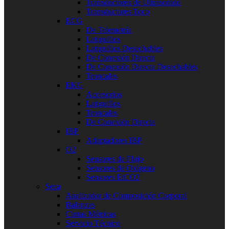
Transductores de Ultrasonido
Transductores Toco
ECG
De Telemetría
Latiguillos
Latiguillos Desechables
De Conexión Directa
De Conexión Directa Desechables
Troncales
EKG
Accesorios
Latiguillos
Troncales
De Conexión Directa
IBP
Adaptadores IBP
O2
Sensores de Flujo
Sensores de Oxígeno
Sensores EtCO2
Seca
Analizador de Composición Corporal
Balanzas
Cintas Métricas
Servicio Técnico