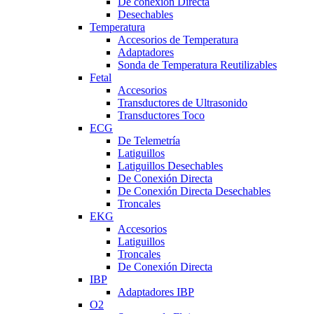
De conexión Directa
Desechables
Temperatura
Accesorios de Temperatura
Adaptadores
Sonda de Temperatura Reutilizables
Fetal
Accesorios
Transductores de Ultrasonido
Transductores Toco
ECG
De Telemetría
Latiguillos
Latiguillos Desechables
De Conexión Directa
De Conexión Directa Desechables
Troncales
EKG
Accesorios
Latiguillos
Troncales
De Conexión Directa
IBP
Adaptadores IBP
O2