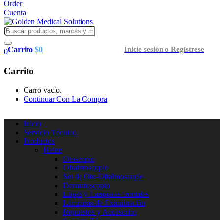
Order
Cuenta
Carrito
$
0
Inicie sesión o Regístrese
0
Carrito
Carro vacío.
Continuar Con La Compra
Inicio
Servicio Técnico
Productos
Heine
Otoscopio
Oftalmoscopio
Set de Oto-Oftalmoscopio
Dermatoscopio
Lupas y Lamparas frontales
Lámparas de Examinación
Repuestos y Accesorios