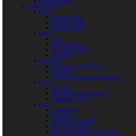
Servicio Técnico
Cables y Sensores
NIBP
Brazaletes NIBP
Conectores NIBP
Mangueras NIBP
SpO2
Cortos
Cable Adaptador
De conexión Directa
Desechables
Temperatura
Accesorios de Temperatura
Adaptadores
Sonda de Temperatura Reutilizables
Fetal
Accesorios
Transductores de Ultrasonido
Transductores Toco
ECG
De Telemetría
Latiguillos
Latiguillos Desechables
De Conexión Directa
De Conexión Directa Desechables