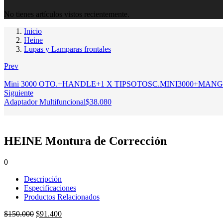
No tienes artículos vistos recientemente.
Inicio
Heine
Lupas y Lamparas frontales
Prev
Mini 3000 OTO.+HANDLE+1 X TIPSOTOSC.MINI3000+MANG
Siguiente
Adaptador Multifuncional
$
38.080
HEINE Montura de Corrección
0
Descripción
Especificaciones
Productos Relacionados
El
El
$
150.000
$
91.400
precio
precio