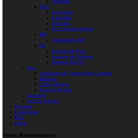
Troncales
EKG
Accesorios
Latiguillos
Troncales
De Conexión Directa
IBP
Adaptadores IBP
O2
Sensores de Flujo
Sensores de Oxígeno
Sensores EtCO2
Seca
Analizador de Composición Corporal
Balanzas
Cintas Métricas
Servicio Técnico
Aeonmed
Servicio Técnico
Nosotros
Contáctanos
Blog
Oferta
Vistos Recientemente