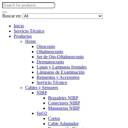
Buscar en:
Inicio
Servicio Técnico
Productos
Heine
Otoscopio
Oftalmoscopio
Set de Oto-Oftalmoscopio
Dermatoscopio
Lupas y Lamparas frontales
Lámparas de Examinación
Repuestos y Accesorios
Servicio Técnico
Cables y Sensores
NIBP
Brazaletes NIBP
Conectores NIBP
Mangueras NIBP
SpO2
Cortos
Cable Adaptador