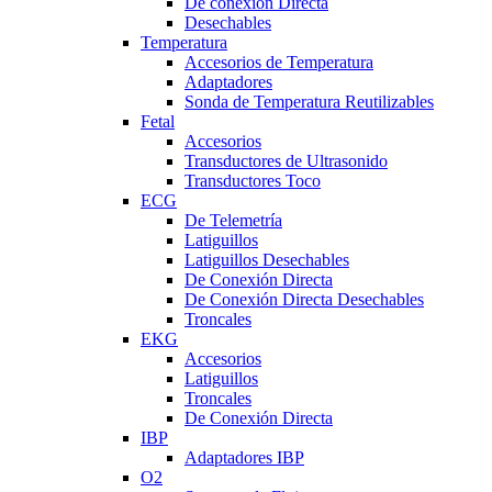
De conexión Directa
Desechables
Temperatura
Accesorios de Temperatura
Adaptadores
Sonda de Temperatura Reutilizables
Fetal
Accesorios
Transductores de Ultrasonido
Transductores Toco
ECG
De Telemetría
Latiguillos
Latiguillos Desechables
De Conexión Directa
De Conexión Directa Desechables
Troncales
EKG
Accesorios
Latiguillos
Troncales
De Conexión Directa
IBP
Adaptadores IBP
O2