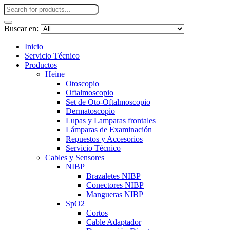
Buscar en:
Inicio
Servicio Técnico
Productos
Heine
Otoscopio
Oftalmoscopio
Set de Oto-Oftalmoscopio
Dermatoscopio
Lupas y Lamparas frontales
Lámparas de Examinación
Repuestos y Accesorios
Servicio Técnico
Cables y Sensores
NIBP
Brazaletes NIBP
Conectores NIBP
Mangueras NIBP
SpO2
Cortos
Cable Adaptador