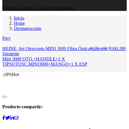
No tienes artículos vistos recientemente.
Inicio
Heine
Dermatoscopio
Prev
El
E
HEINE, Set Otoscopio MINI 3000 Fibra Óptica
$
220.100
$
160.280
precio
p
Siguiente
original
a
Mini 3000 OTO.+HANDLE+1 X
era:
es
TIPSOTOSC.MINI3000+MANGO+1 X ESP
$220.100.
$
-18%
Hot
Producto compartir: