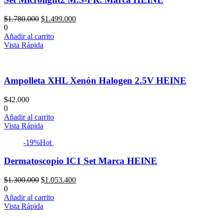
El
El
$
1.780.000
$
1.499.000
precio
precio
0
original
actual
Añadir al carrito
era:
es:
Vista Rápida
$1.780.000.
$1.499.000.
Ampolleta XHL Xenón Halogen 2.5V HEINE
$
42.000
0
Añadir al carrito
Vista Rápida
-19%
Hot
Dermatoscopio IC1 Set Marca HEINE
El
El
$
1.300.000
$
1.053.400
precio
precio
0
original
actual
Añadir al carrito
era:
es:
Vista Rápida
$1.300.000.
$1.053.400.