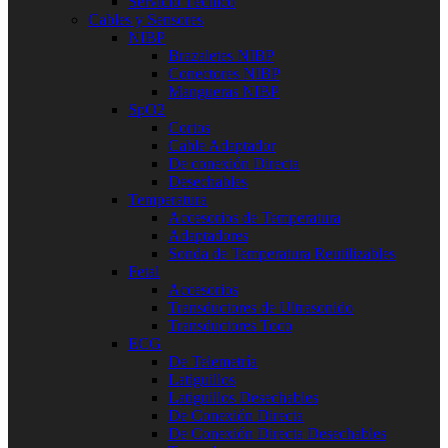
Servicio Técnico
Cables y Sensores
NIBP
Brazaletes NIBP
Conectores NIBP
Mangueras NIBP
SpO2
Cortos
Cable Adaptador
De conexión Directa
Desechables
Temperatura
Accesorios de Temperatura
Adaptadores
Sonda de Temperatura Reutilizables
Fetal
Accesorios
Transductores de Ultrasonido
Transductores Toco
ECG
De Telemetría
Latiguillos
Latiguillos Desechables
De Conexión Directa
De Conexión Directa Desechables