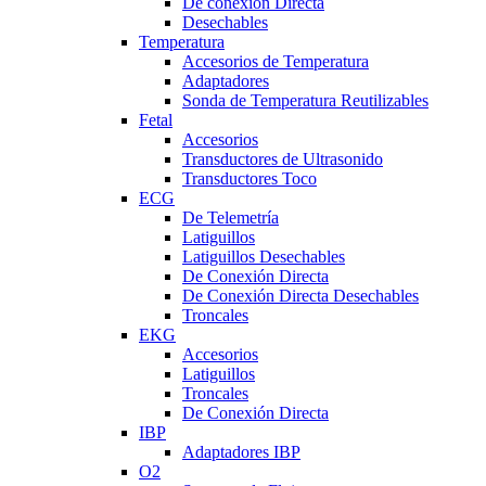
De conexión Directa
Desechables
Temperatura
Accesorios de Temperatura
Adaptadores
Sonda de Temperatura Reutilizables
Fetal
Accesorios
Transductores de Ultrasonido
Transductores Toco
ECG
De Telemetría
Latiguillos
Latiguillos Desechables
De Conexión Directa
De Conexión Directa Desechables
Troncales
EKG
Accesorios
Latiguillos
Troncales
De Conexión Directa
IBP
Adaptadores IBP
O2