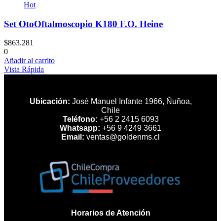
Hot
Set OtoOftalmoscopio K180 F.O. Heine
$
863.281
0
Añadir al carrito
Vista Rápida
Ubicación:
José Manuel Infante 1966, Ñuñoa,
Chile
Teléfono:
+56 2 2415 6093
Whatsapp:
+56 9 4249 3661
Email:
ventas@goldenms.cl
Horarios de Atención