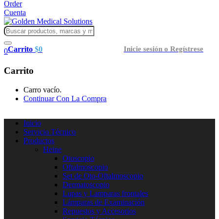
Order
Cuenta
Carrito
$
0
Inicie sesión o Regístrese
0
Carrito
Carro vacío.
Continuar Con La Compra
Inicio
Servicio Técnico
Productos
Heine
Otoscopio
Oftalmoscopio
Set de Oto-Oftalmoscopio
Dermatoscopio
Lupas y Lamparas frontales
Lámparas de Examinación
Repuestos y Accesorios