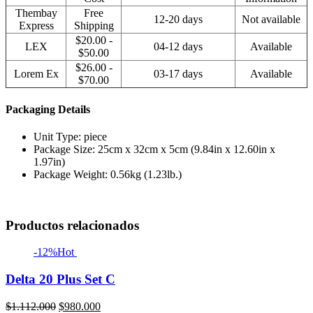
Thembay
Free
12-20 days
Not available
Express
Shipping
$20.00 -
LEX
04-12 days
Available
$50.00
$26.00 -
Lorem Ex
03-17 days
Available
$70.00
Packaging Details
Unit Type: piece
Package Size: 25cm x 32cm x 5cm (9.84in x 12.60in x
1.97in)
Package Weight: 0.56kg (1.23lb.)
Productos relacionados
-12%
Hot
Delta 20 Plus Set C
El
El
$
1.112.000
$
980.000