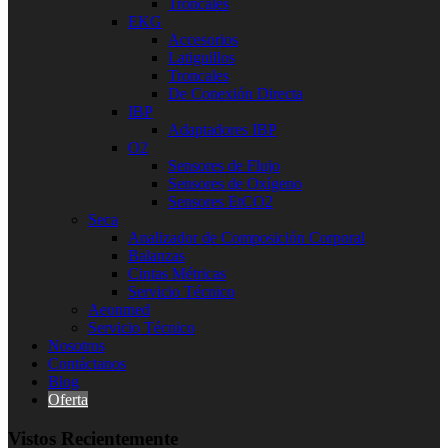
Troncales
EKG
Accesorios
Latiguillos
Troncales
De Conexión Directa
IBP
Adaptadores IBP
O2
Sensores de Flujo
Sensores de Oxígeno
Sensores EtCO2
Seca
Analizador de Composición Corporal
Balanzas
Cintas Métricas
Servicio Técnico
Aeonmed
Servicio Técnico
Nosotros
Contáctanos
Blog
Oferta
Vistos Recientemente