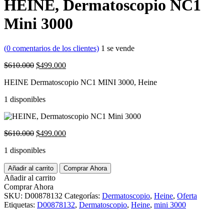
HEINE, Dermatoscopio NC1
Mini 3000
(
0
comentarios de los clientes)
1
se vende
El
El
$
610.000
$
499.000
precio
precio
HEINE Dermatoscopio NC1 MINI 3000, Heine
original
actual
era:
es:
1 disponibles
$610.000.
$499.000.
El
El
$
610.000
$
499.000
precio
precio
1 disponibles
original
actual
era:
es:
HEINE,
Añadir al carrito
$610.000.
Comprar Ahora
$499.000.
Dermatoscopio
Añadir al carrito
NC1
Comprar Ahora
Mini
SKU:
D00878132
Categorías:
Dermatoscopio
,
Heine
,
Oferta
3000
Etiquetas:
D00878132
,
Dermatoscopio
,
Heine
,
mini 3000
cantidad
Guaranteed Safe Checkout