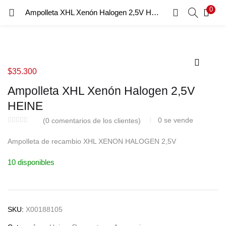
0
Ampolleta XHL Xenón Halogen 2,5V HEINE
INICIO DE SESIÓN
REGISTRO
Introduzca su nombre de usuario y contraseña para iniciar
sesión.
$
35.300
Ampolleta XHL Xenón Halogen 2,5V
HEINE
Recordar Datos
0
se vende
(
0
comentarios de los clientes)
Inicio De Sesión
Ampolleta de recambio XHL XENON HALOGEN 2,5V
Recuperar Contraseña
10 disponibles
SKU:
X00188105