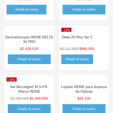
Añadir al carrito
Añadir al carrito
-12%
Hot
Dermatoscopio HEINE DELTA
Delta 20 Plus Set C
30 PRO
$
2.428.528
$
1.112.000
$
980.000
Añadir al carrito
Añadir al carrito
-16%
Hot
Set Microlight2 M.S-FR.
Líquido HEINE para limpieza
Marca HEINE
de Opticas
$
1.780.000
$
1.499.000
$
35.100
Añadir al carrito
Añadir al carrito