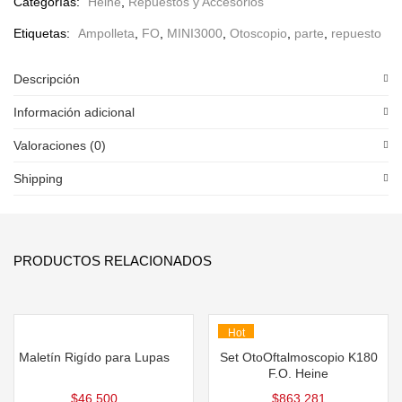
Categorías:
Heine
,
Repuestos y Accesorios
Etiquetas:
Ampolleta
,
FO
,
MINI3000
,
Otoscopio
,
parte
,
repuesto
Descripción
Información adicional
Valoraciones (0)
Shipping
PRODUCTOS RELACIONADOS
Hot
Maletín Rigído para Lupas
Set OtoOftalmoscopio K180
F.O. Heine
$
46.500
$
863.281