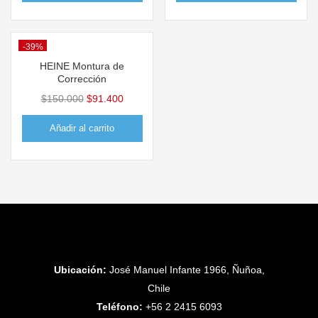
-39%
Hot
HEINE Montura de
Corrección
$
150.000
$
91.400
Añadir al carrito
Ubicación:
José Manuel Infante 1966, Ñuñoa,
Chile
Teléfono:
+56 2 2415 6093