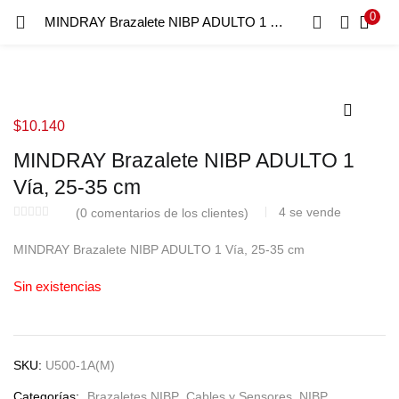
0
MINDRAY Brazalete NIBP ADULTO 1 Vía, 25-35 cm
INICIO DE SESIÓN
REGISTRO
Introduzca su nombre de usuario y contraseña para iniciar
sesión.
$
10.140
MINDRAY Brazalete NIBP ADULTO 1
Vía, 25-35 cm
Recordar Datos
4
se vende
(
0
comentarios de los clientes)
Inicio De Sesión
MINDRAY Brazalete NIBP ADULTO 1 Vía, 25-35 cm
Recuperar Contraseña
Sin existencias
SKU:
U500-1A(M)
Categorías:
Brazaletes NIBP
,
Cables y Sensores
,
NIBP