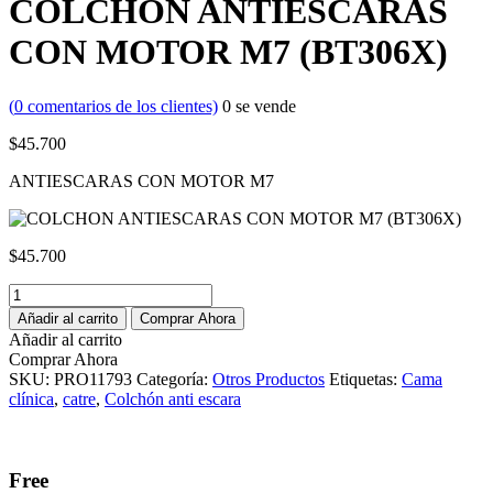
COLCHON ANTIESCARAS
CON MOTOR M7 (BT306X)
(
0
comentarios de los clientes)
0
se vende
$
45.700
ANTIESCARAS CON MOTOR M7
$
45.700
COLCHON
ANTIESCARAS
Añadir al carrito
Comprar Ahora
CON
Añadir al carrito
MOTOR
Comprar Ahora
M7
SKU:
PRO11793
Categoría:
Otros Productos
Etiquetas:
Cama
(BT306X)
clínica
,
catre
,
Colchón anti escara
cantidad
Guaranteed Safe Checkout
Free