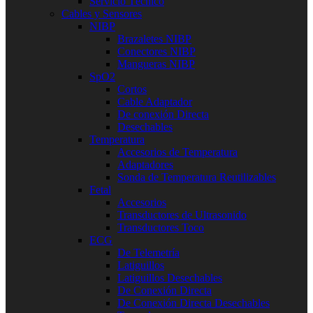
Servicio Técnico
Cables y Sensores
NIBP
Brazaletes NIBP
Conectores NIBP
Mangueras NIBP
SpO2
Cortos
Cable Adaptador
De conexión Directa
Desechables
Temperatura
Accesorios de Temperatura
Adaptadores
Sonda de Temperatura Reutilizables
Fetal
Accesorios
Transductores de Ultrasonido
Transductores Toco
ECG
De Telemetría
Latiguillos
Latiguillos Desechables
De Conexión Directa
De Conexión Directa Desechables