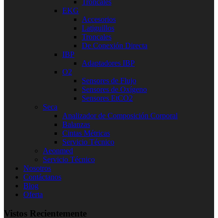
Troncales
EKG
Accesorios
Latiguillos
Troncales
De Conexión Directa
IBP
Adaptadores IBP
O2
Sensores de Flujo
Sensores de Oxígeno
Sensores EtCO2
Seca
Analizador de Composición Corporal
Balanzas
Cintas Métricas
Servicio Técnico
Aeonmed
Servicio Técnico
Nosotros
Contáctanos
Blog
Oferta
Vistos Recientemente