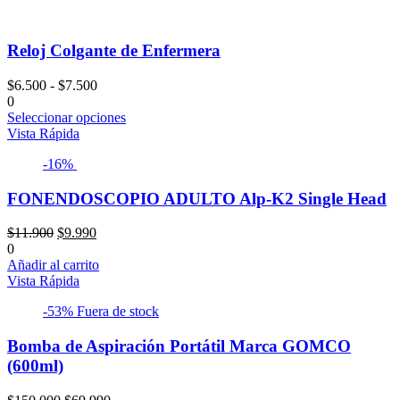
Reloj Colgante de Enfermera
Rango
$
6.500
-
$
7.500
de
0
precios:
Seleccionar opciones
desde
Vista Rápida
$6.500
-16%
hasta
$7.500
FONENDOSCOPIO ADULTO Alp-K2 Single Head
El
El
$
11.900
$
9.990
precio
precio
0
original
actual
Añadir al carrito
era:
es:
Vista Rápida
$11.900.
$9.990.
-53%
Fuera de stock
Bomba de Aspiración Portátil Marca GOMCO
(600ml)
El
El