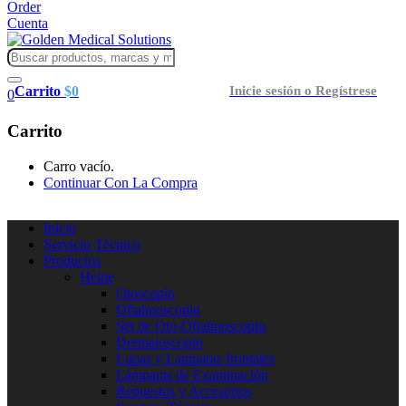
Order
Cuenta
Carrito
$
0
Inicie sesión o Regístrese
0
Carrito
Carro vacío.
Continuar Con La Compra
Inicio
Servicio Técnico
Productos
Heine
Otoscopio
Oftalmoscopio
Set de Oto-Oftalmoscopio
Dermatoscopio
Lupas y Lamparas frontales
Lámparas de Examinación
Repuestos y Accesorios