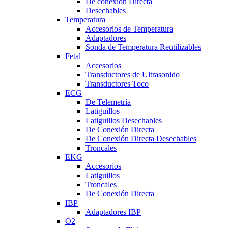
De conexión Directa
Desechables
Temperatura
Accesorios de Temperatura
Adaptadores
Sonda de Temperatura Reutilizables
Fetal
Accesorios
Transductores de Ultrasonido
Transductores Toco
ECG
De Telemetría
Latiguillos
Latiguillos Desechables
De Conexión Directa
De Conexión Directa Desechables
Troncales
EKG
Accesorios
Latiguillos
Troncales
De Conexión Directa
IBP
Adaptadores IBP
O2