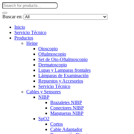
Buscar en:
Inicio
Servicio Técnico
Productos
Heine
Otoscopio
Oftalmoscopio
Set de Oto-Oftalmoscopio
Dermatoscopio
Lupas y Lamparas frontales
Lámparas de Examinación
Repuestos y Accesorios
Servicio Técnico
Cables y Sensores
NIBP
Brazaletes NIBP
Conectores NIBP
Mangueras NIBP
SpO2
Cortos
Cable Adaptador