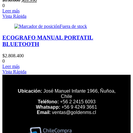
$
150.000
$
69.990
precio
precio
0
original
actual
Leer más
era:
es:
Vista Rápida
$150.000.
$69.990.
Fuera de stock
ECOGRAFO MANUAL PORTATIL
BLUETOOTH
$
2.808.400
0
Leer más
Vista Rápida
Ubicación:
José Manuel Infante 1966, Ñuñoa,
Chile
Teléfono:
+56 2 2415 6093
Whatsapp:
+56 9 4249 3661
Email:
ventas@goldenms.cl