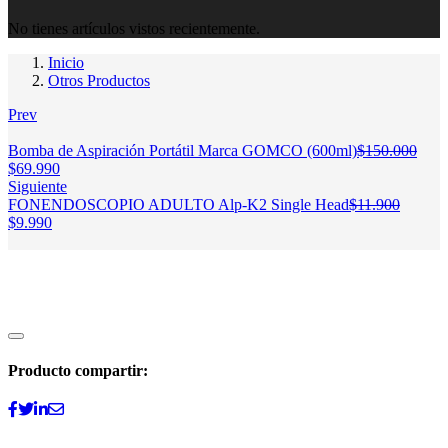
No tienes artículos vistos recientemente.
Inicio
Otros Productos
Prev
Bomba de Aspiración Portátil Marca GOMCO (600ml)
$
150.000
El
El
$
69.990
precio
precio
Siguiente
original
actual
FONENDOSCOPIO ADULTO Alp-K2 Single Head
$
11.900
era:
El
El
es:
$
9.990
$150.000.
precio
precio
$69.990.
original
actual
era:
es:
$11.900.
$9.990.
Producto compartir: