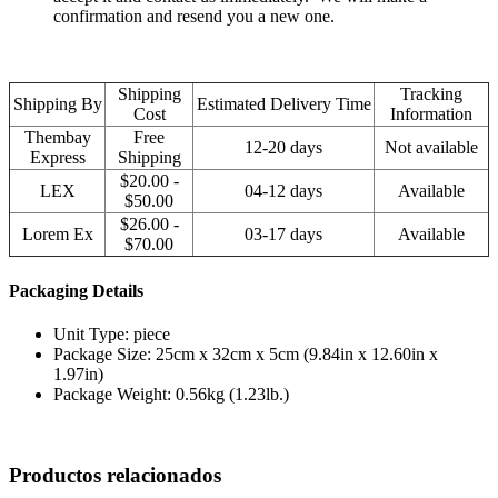
confirmation and resend you a new one.
Shipping
Tracking
Shipping By
Estimated Delivery Time
Cost
Information
Thembay
Free
12-20 days
Not available
Express
Shipping
$20.00 -
LEX
04-12 days
Available
$50.00
$26.00 -
Lorem Ex
03-17 days
Available
$70.00
Packaging Details
Unit Type: piece
Package Size: 25cm x 32cm x 5cm (9.84in x 12.60in x
1.97in)
Package Weight: 0.56kg (1.23lb.)
Productos relacionados