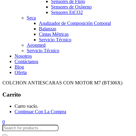
Sensores de Flujo
Sensores de Oxígeno
Sensores EtCO2
Seca
Analizador de Composición Corporal
Balanzas
Cintas Métricas
Servicio Técnico
Aeonmed
Servicio Técnico
Nosotros
Contáctanos
Blog
Oferta
COLCHON ANTIESCARAS CON MOTOR M7 (BT306X)
Carrito
Carro vacío.
Continuar Con La Compra
0