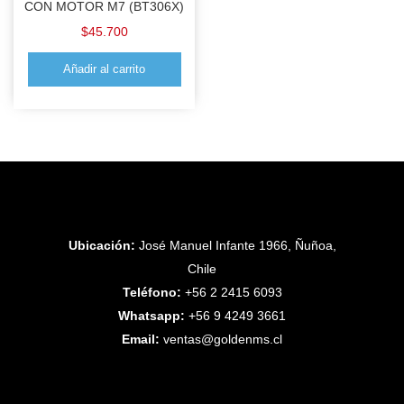
CON MOTOR M7 (BT306X)
$
45.700
Añadir al carrito
Ubicación:
José Manuel Infante 1966, Ñuñoa,
Chile
Teléfono:
+56 2 2415 6093
Whatsapp:
+56 9 4249 3661
Email:
ventas@goldenms.cl