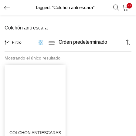
0
Tagged: "Colchón anti escara"
INICIO DE SESIÓN
REGISTRO
Colchón anti escara
Introduzca su nombre de usuario y contraseña para iniciar
sesión.
Filtro
Mostrando el único resultado
Recordar Datos
Inicio De Sesión
Recuperar Contraseña
COLCHON ANTIESCARAS