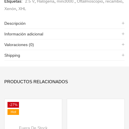
Etiquetas:
2.5 V
,
Halógena
,
mini3000.
,
Oftalmoscopio
,
recambio
,
Xenón
,
XHL
Descripción
Información adicional
Valoraciones (0)
Shipping
PRODUCTOS RELACIONADOS
-27%
Hot
Fuera De Stock