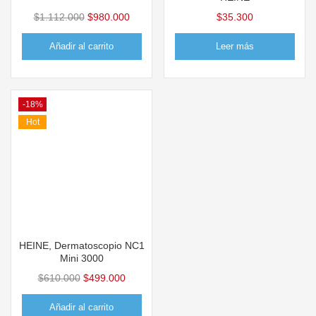
$
1.112.000
$
980.000
$
35.300
Añadir al carrito
Leer más
-18%
Hot
HEINE, Dermatoscopio NC1
Mini 3000
$
610.000
$
499.000
Añadir al carrito