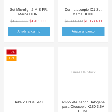
Set Microlight2 M.S-FR.
Dermatoscopio IC1 Set
Marca HEINE
Marca HEINE
$
1.780.000
$
1.499.000
$
1.300.000
$
1.053.400
Añadir al carrito
Añadir al carrito
-12%
Hot
Fuera De Stock
Delta 20 Plus Set C
Ampolleta Xenón Halogena
para Otoscopio K180 3,5V
HEINE