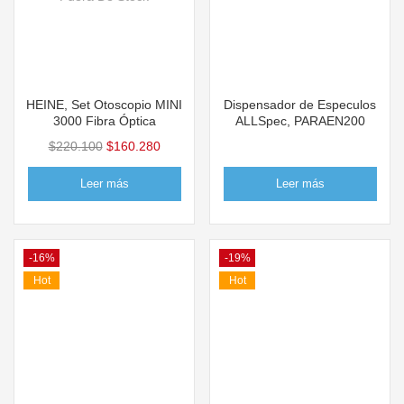
HEINE, Set Otoscopio MINI
Dispensador de Especulos
3000 Fibra Óptica
ALLSpec, PARAEN200
$
220.100
$
160.280
Leer más
Leer más
-16%
-19%
Hot
Hot