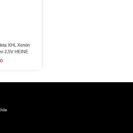
leta XHL Xenón
en 2,5V HEINE
00
hile