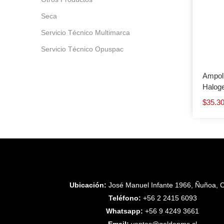
Seca
Servicio Técnico Multimarca
Servicio Técnico Opuspac
Ampol
Halog
$
35.3
Ubicación:
José Manuel Infante 1966, Ñuñoa, C
Teléfono:
+56 2 2415 6093
Whatsapp:
+56 9 4249 3661