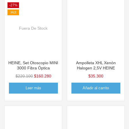
-27%
Hot
Fuera De Stock
HEINE, Set Otoscopio MINI
Ampolleta XHL Xenón
3000 Fibra Óptica
Halogen 2,5V HEINE
$
220.100
$
160.280
$
35.300
Leer más
Añadir al carrito