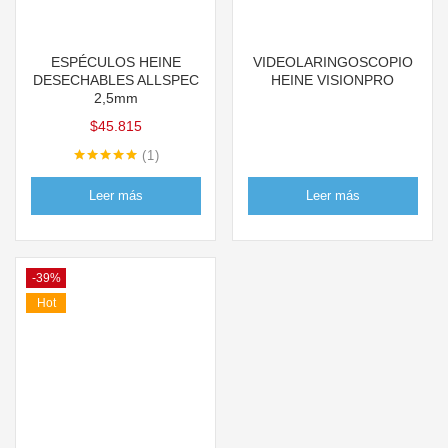
ESPÉCULOS HEINE
VIDEOLARINGOSCOPIO
DESECHABLES ALLSPEC
HEINE VISIONPRO
2,5mm
$
45.815
1
Valorado con
5.00
de 5
Leer más
Leer más
-39%
Hot