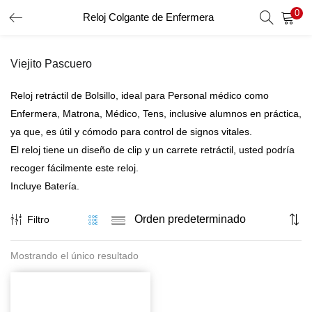
0
Reloj Colgante de Enfermera
INICIO DE SESIÓN
REGISTRO
Viejito Pascuero
Introduzca su nombre de usuario y contraseña para iniciar
sesión.
Reloj retráctil de Bolsillo, ideal para Personal médico como
Enfermera, Matrona, Médico, Tens, inclusive alumnos en práctica,
ya que, es útil y cómodo para control de signos vitales.
El reloj tiene un diseño de clip y un carrete retráctil, usted podría
Recordar Datos
recoger fácilmente este reloj.
Inicio De Sesión
Incluye Batería.
Recuperar Contraseña
Filtro
Mostrando el único resultado