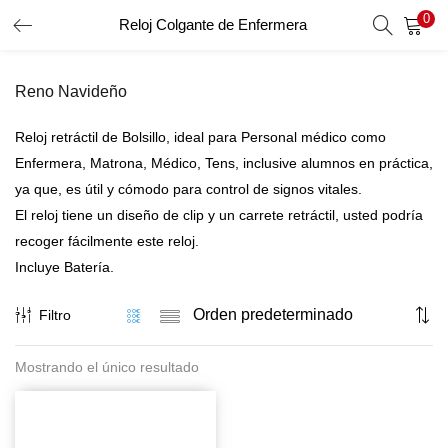
0
Reloj Colgante de Enfermera
INICIO DE SESIÓN
REGISTRO
Reno Navideño
Introduzca su nombre de usuario y contraseña para iniciar
sesión.
Reloj retráctil de Bolsillo, ideal para Personal médico como
Enfermera, Matrona, Médico, Tens, inclusive alumnos en práctica,
ya que, es útil y cómodo para control de signos vitales.
El reloj tiene un diseño de clip y un carrete retráctil, usted podría
Recordar Datos
recoger fácilmente este reloj.
Inicio De Sesión
Incluye Batería.
Recuperar Contraseña
Filtro
Mostrando el único resultado