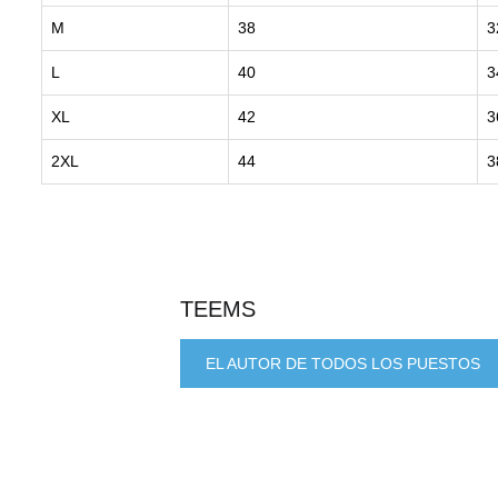
M
38
3
L
40
3
XL
42
3
2XL
44
3
TEEMS
EL AUTOR DE TODOS LOS PUESTOS