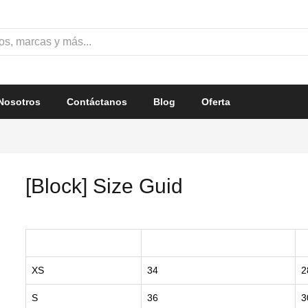
Nosotros
Contáctanos
Blog
Oferta
[Block] Size Guid
SIZE
CHEST
W
XS
34
2
S
36
3