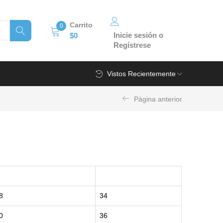
Carrito
0
Inicie sesión o
$
0
Regístrese
Vistos Recientemente
Página anterior
AIST
HIPS
8
34
0
36