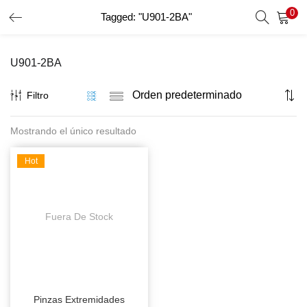
0
Tagged: "U901-2BA"
INICIO DE SESIÓN
REGISTRO
U901-2BA
Introduzca su nombre de usuario y contraseña para iniciar
sesión.
Filtro
Mostrando el único resultado
Recordar Datos
Hot
Inicio De Sesión
Recuperar Contraseña
Fuera De Stock
Pinzas Extremidades