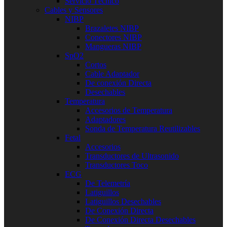
Servicio Técnico
Cables y Sensores
NIBP
Brazaletes NIBP
Conectores NIBP
Mangueras NIBP
SpO2
Cortos
Cable Adaptador
De conexión Directa
Desechables
Temperatura
Accesorios de Temperatura
Adaptadores
Sonda de Temperatura Reutilizables
Fetal
Accesorios
Transductores de Ultrasonido
Transductores Toco
ECG
De Telemetría
Latiguillos
Latiguillos Desechables
De Conexión Directa
De Conexión Directa Desechables