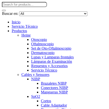
Buscar en:
Inicio
Servicio Técnico
Productos
Heine
Otoscopio
Oftalmoscopio
Set de Oto-Oftalmoscopio
Dermatoscopio
Lupas y Lamparas frontales
Lámparas de Examinación
Repuestos y Accesorios
Servicio Técnico
Cables y Sensores
NIBP
Brazaletes NIBP
Conectores NIBP
Mangueras NIBP
SpO2
Cortos
Cable Adaptador