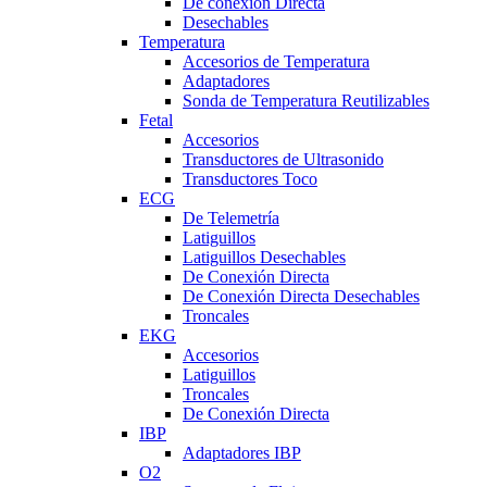
De conexión Directa
Desechables
Temperatura
Accesorios de Temperatura
Adaptadores
Sonda de Temperatura Reutilizables
Fetal
Accesorios
Transductores de Ultrasonido
Transductores Toco
ECG
De Telemetría
Latiguillos
Latiguillos Desechables
De Conexión Directa
De Conexión Directa Desechables
Troncales
EKG
Accesorios
Latiguillos
Troncales
De Conexión Directa
IBP
Adaptadores IBP
O2