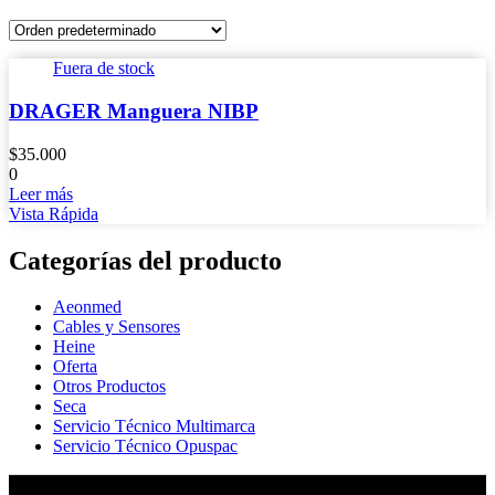
Fuera de stock
DRAGER Manguera NIBP
$
35.000
0
Leer más
Vista Rápida
Categorías del producto
Aeonmed
Cables y Sensores
Heine
Oferta
Otros Productos
Seca
Servicio Técnico Multimarca
Servicio Técnico Opuspac