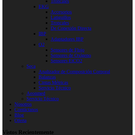
Troncales
EKG
Accesorios
Latiguillos
Troncales
De Conexión Directa
IBP
Adaptadores IBP
O2
Sensores de Flujo
Sensores de Oxígeno
Sensores EtCO2
Seca
Analizador de Composición Corporal
Balanzas
Cintas Métricas
Servicio Técnico
Aeonmed
Servicio Técnico
Nosotros
Contáctanos
Blog
Oferta
Vistos Recientemente