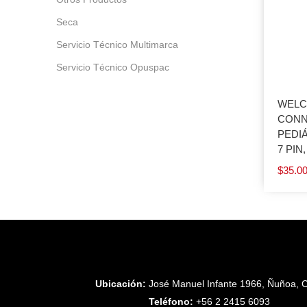
Seca
Servicio Técnico Multimarca
Servicio Técnico Opuspac
WELC
CONNE
PEDIÁ
7 PIN,
$
35.0
Ubicación:
José Manuel Infante 1966, Ñuñoa, C
Teléfono:
+56 2 2415 6093