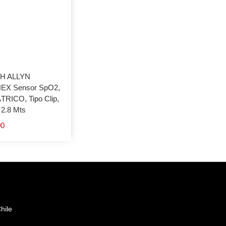
H ALLYN
X Sensor SpO2,
TRICO, Tipo Clip,
 2.8 Mts
00
hile