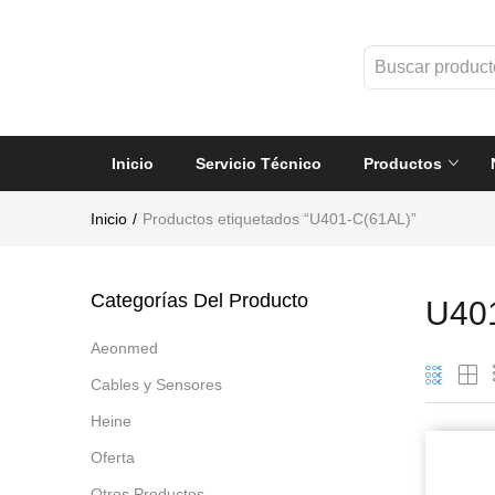
Inicio
Servicio Técnico
Productos
Inicio
Productos etiquetados “U401-C(61AL)”
Categorías Del Producto
U40
Aeonmed
Cables y Sensores
Heine
Oferta
Otros Productos