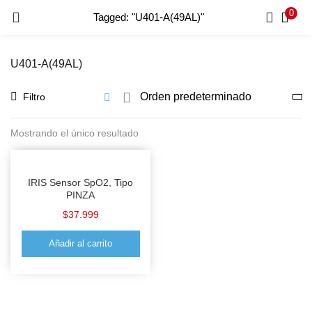
0
Tagged: "U401-A(49AL)"
INICIO DE SESIÓN
REGISTRO
U401-A(49AL)
Introduzca su nombre de usuario y contraseña para iniciar
sesión.
Filtro
Mostrando el único resultado
Recordar Datos
Inicio De Sesión
IRIS Sensor SpO2, Tipo
PINZA
$
37.999
Recuperar Contraseña
Añadir al carrito