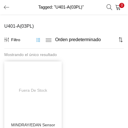
0
Tagged: "U401-A(03PL)"
INICIO DE SESIÓN
REGISTRO
U401-A(03PL)
Introduzca su nombre de usuario y contraseña para iniciar
sesión.
Filtro
Mostrando el único resultado
Recordar Datos
Inicio De Sesión
Recuperar Contraseña
Fuera De Stock
MINDRAY/EDAN Sensor