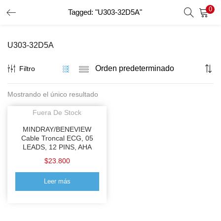
0
Tagged: "U303-32D5A"
INICIO DE SESIÓN
REGISTRO
U303-32D5A
Introduzca su nombre de usuario y contraseña para iniciar
sesión.
Filtro
Mostrando el único resultado
Recordar Datos
Fuera De Stock
Inicio De Sesión
MINDRAY/BENEVIEW
Cable Troncal ECG, 05
LEADS, 12 PINS, AHA
Recuperar Contraseña
$
23.800
Leer más