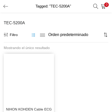
0
Tagged: "TEC-5200A"
INICIO DE SESIÓN
REGISTRO
TEC-5200A
Introduzca su nombre de usuario y contraseña para iniciar
sesión.
Filtro
Mostrando el único resultado
Recordar Datos
Inicio De Sesión
Recuperar Contraseña
NIHON KOHDEN Cable ECG