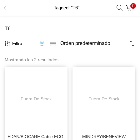
0
Tagged: "T6"
INICIO DE SESIÓN
REGISTRO
T6
Introduzca su nombre de usuario y contraseña para iniciar
sesión.
Filtro
Mostrando los 2 resultados
Recordar Datos
Inicio De Sesión
Recuperar Contraseña
Fuera De Stock
Fuera De Stock
EDAN/BIOCARE Cable ECG,
MINDRAY/BENEVIEW