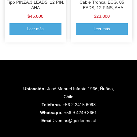
Tipo PINZA,3 LEADS, 12 PIN,
Cable Troncal ECG, 05
AHA
LEADS, 12 PINS, AHA
$
45.000
$
23.800
Leer más
Leer más
Ubicación:
José Manuel Infante 1966, Ñuñoa,
Chile
Teléfono:
+56 2 2415 6093
Whatsapp:
+56 9 4249 3661
Email:
ventas@goldenms.cl