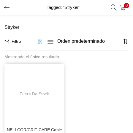
0
Tagged: "Stryker"
INICIO DE SESIÓN
REGISTRO
Stryker
Introduzca su nombre de usuario y contraseña para iniciar
sesión.
Filtro
Mostrando el único resultado
Recordar Datos
Inicio De Sesión
Recuperar Contraseña
Fuera De Stock
NELLCOR/CRITICARE Cable