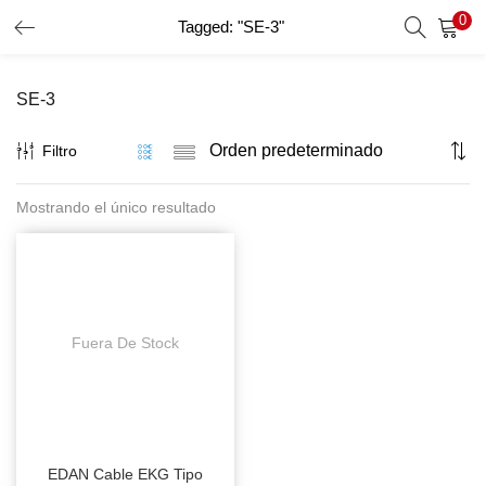
0
Tagged: "SE-3"
INICIO DE SESIÓN
REGISTRO
SE-3
Introduzca su nombre de usuario y contraseña para iniciar
sesión.
Filtro
Mostrando el único resultado
Recordar Datos
Inicio De Sesión
Recuperar Contraseña
Fuera De Stock
EDAN Cable EKG Tipo