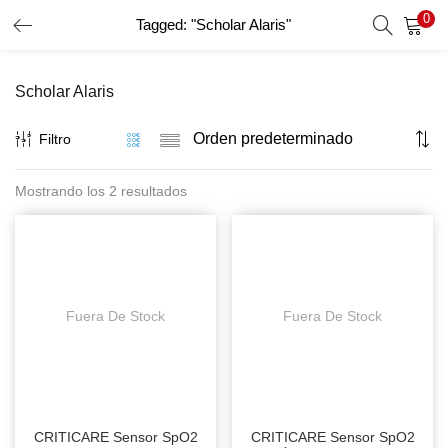
0
Tagged: "Scholar Alaris"
INICIO DE SESIÓN
REGISTRO
Scholar Alaris
Introduzca su nombre de usuario y contraseña para iniciar
sesión.
Filtro
Mostrando los 2 resultados
Recordar Datos
Inicio De Sesión
Recuperar Contraseña
Fuera De Stock
Fuera De Stock
CRITICARE Sensor SpO2
CRITICARE Sensor SpO2