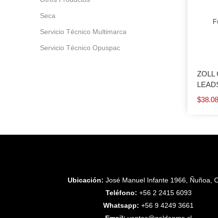
Seca
F
Servicio Técnico Multimarca
Servicio Técnico Opuspac
ZOLL 
LEADS
$
38.0
Ubicación:
José Manuel Infante 1966, Ñuñoa, C
Teléfono:
+56 2 2415 6093
Whatsapp:
+56 9 4249 3661