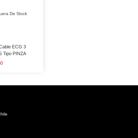
uera De Stock
Cable ECG 3
 Tipo PINZA
80
hile