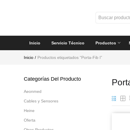
Inicio
Servicio Técnico
Productos
Inicio
Productos etiquetados “Porta-Fib I”
Categorías Del Producto
Port
Aeonmed
Cables y Sensores
Heine
Oferta
Otros Productos