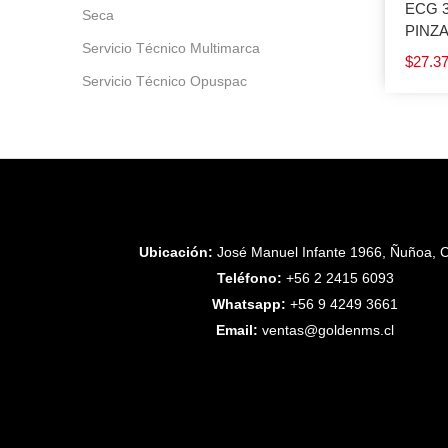
ECG 3
Seca
PINZA
Servicio Técnico Multimarca
$
27.3
Servicio Técnico Opuspac
Ubicación:
José Manuel Infante 1966, Ñuñoa, C
Teléfono:
+56 2 2415 6093
Whatsapp:
+56 9 4249 3661
Email:
ventas@goldenms.cl