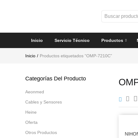
Inicio
Servicio Técnico
Productos
Inicio
Productos etiquetados “OMP-7210C”
Categorías Del Producto
OMP
Aeonmed
Cables y Sensores
Heine
Oferta
Otros Productos
NIHO