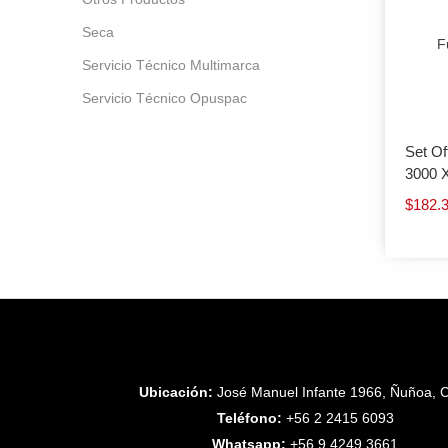
Seca
F
Servicio Técnico Multimarca
Servicio Técnico Opuspac
Set Of
3000 
$
182.
Ubicación:
José Manuel Infante 1966, Ñuñoa, C
Teléfono:
+56 2 2415 6093
Whatsapp:
+56 9 4249 3661