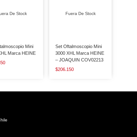
uera De Stock
Fuera De Stock
talmoscopio Mini
Set Oftalmoscopio Mini
XHL Marca HEINE
3000 XHL Marca HEINE
– JOAQUIN COV02213
350
$
206.150
hile