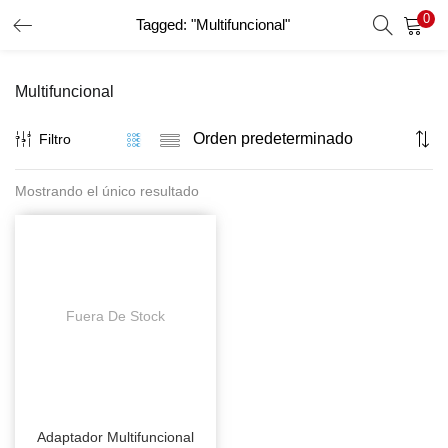
0
Tagged: "Multifuncional"
INICIO DE SESIÓN
REGISTRO
Multifuncional
Introduzca su nombre de usuario y contraseña para iniciar
sesión.
Filtro
Mostrando el único resultado
Recordar Datos
Inicio De Sesión
Recuperar Contraseña
Fuera De Stock
Adaptador Multifuncional