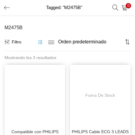
0
Tagged: "M2475B"
INICIO DE SESIÓN
REGISTRO
M2475B
Introduzca su nombre de usuario y contraseña para iniciar
sesión.
Filtro
Mostrando los 3 resultados
Recordar Datos
Inicio De Sesión
Recuperar Contraseña
Fuera De Stock
Compatible con PHILIPS
PHILIPS Cable ECG 3 LEADS