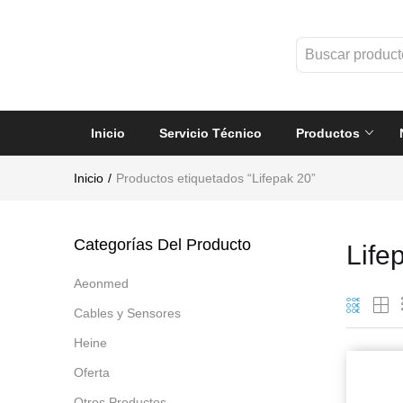
Inicio
Servicio Técnico
Productos
Inicio
Productos etiquetados “Lifepak 20”
Categorías Del Producto
Life
Aeonmed
Cables y Sensores
Heine
Oferta
Otros Productos