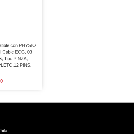
tible con PHYSIO
l Cable ECG, 03
, Tipo PINZA,
LETO,12 PINS,
80
hile