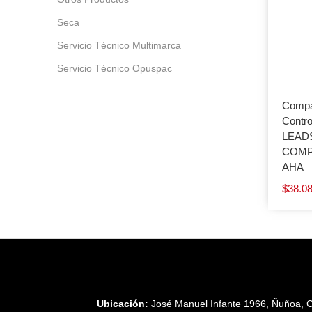
Seca
Servicio Técnico Multimarca
Servicio Técnico Opuspac
Compa
Contro
LEADS
COMP
AHA
$
38.0
Ubicación:
José Manuel Infante 1966, Ñuñoa, C