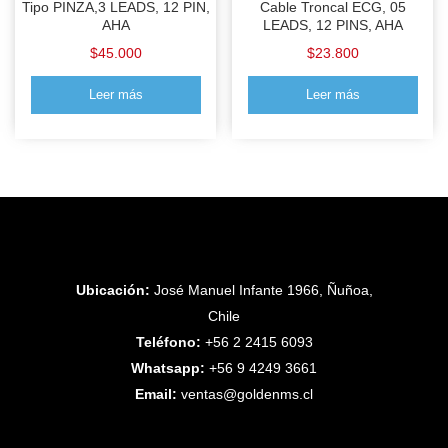
Tipo PINZA,3 LEADS, 12 PIN,
Cable Troncal ECG, 05
AHA
LEADS, 12 PINS, AHA
$
45.000
$
23.800
Leer más
Leer más
Ubicación:
José Manuel Infante 1966, Ñuñoa,
Chile
Teléfono:
+56 2 2415 6093
Whatsapp:
+56 9 4249 3661
Email:
ventas@goldenms.cl