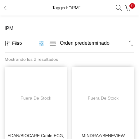
0
Tagged: "iPM"
INICIO DE SESIÓN
REGISTRO
iPM
Introduzca su nombre de usuario y contraseña para iniciar
sesión.
Filtro
Mostrando los 2 resultados
Recordar Datos
Inicio De Sesión
Recuperar Contraseña
Fuera De Stock
Fuera De Stock
EDAN/BIOCARE Cable ECG,
MINDRAY/BENEVIEW