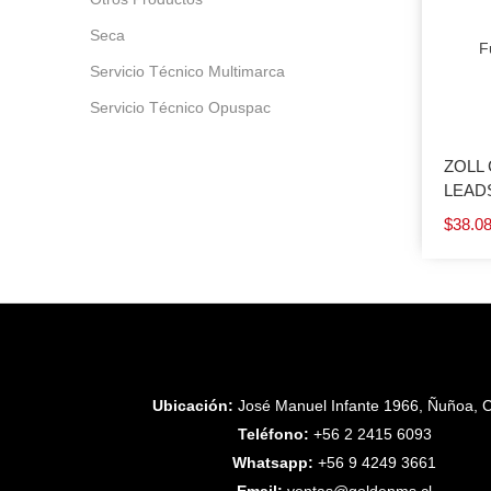
Seca
F
Servicio Técnico Multimarca
Servicio Técnico Opuspac
ZOLL 
LEADS
$
38.0
Ubicación:
José Manuel Infante 1966, Ñuñoa, C
Teléfono:
+56 2 2415 6093
Whatsapp:
+56 9 4249 3661