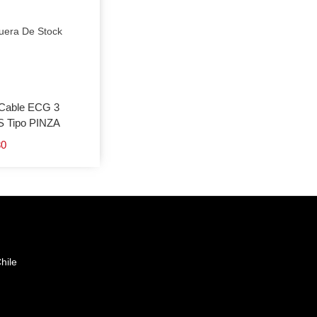
uera De Stock
Cable ECG 3
 Tipo PINZA
80
hile