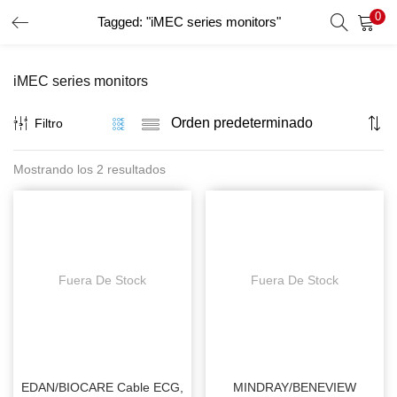
0
Tagged: "iMEC series monitors"
INICIO DE SESIÓN
REGISTRO
iMEC series monitors
Introduzca su nombre de usuario y contraseña para iniciar
sesión.
Filtro
Mostrando los 2 resultados
Recordar Datos
Inicio De Sesión
Recuperar Contraseña
Fuera De Stock
Fuera De Stock
EDAN/BIOCARE Cable ECG,
MINDRAY/BENEVIEW