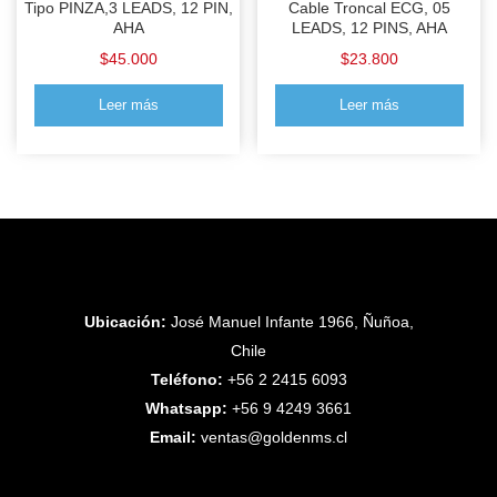
Tipo PINZA,3 LEADS, 12 PIN,
Cable Troncal ECG, 05
AHA
LEADS, 12 PINS, AHA
$
45.000
$
23.800
Leer más
Leer más
Ubicación:
José Manuel Infante 1966, Ñuñoa,
Chile
Teléfono:
+56 2 2415 6093
Whatsapp:
+56 9 4249 3661
Email:
ventas@goldenms.cl