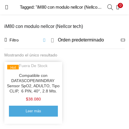
0
Tagged: "iM80 con modulo nellcor (Nellcor tech)"
INICIO DE SESIÓN
REGISTRO
iM80 con modulo nellcor (Nellcor tech)
Introduzca su nombre de usuario y contraseña para iniciar
sesión.
Filtro
Mostrando el único resultado
Recordar Datos
Fuera De Stock
Hot
Inicio De Sesión
Compatible con
DATASCOPE/MINDRAY
Sensor SpO2, ADULTO, Tipo
Recuperar Contraseña
CLIP, 6 PIN, 40°, 2.8 Mts.
$
38.080
Leer más