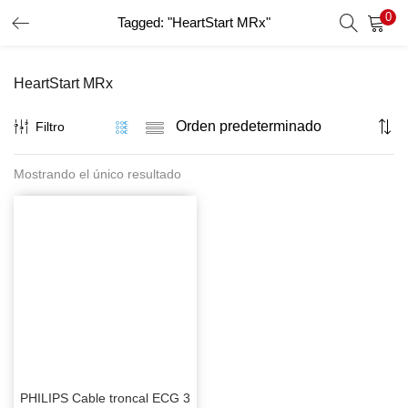
0
Tagged: "HeartStart MRx"
INICIO DE SESIÓN
REGISTRO
HeartStart MRx
Introduzca su nombre de usuario y contraseña para iniciar
sesión.
Filtro
Mostrando el único resultado
Recordar Datos
Inicio De Sesión
Recuperar Contraseña
PHILIPS Cable troncal ECG 3