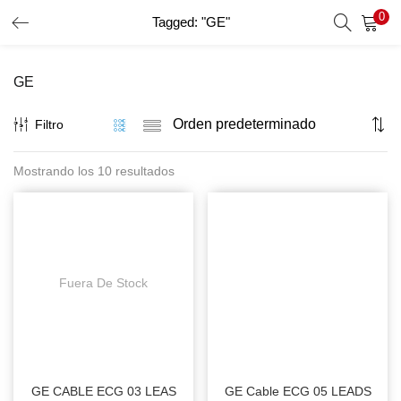
0
Tagged: "GE"
INICIO DE SESIÓN
REGISTRO
GE
Introduzca su nombre de usuario y contraseña para iniciar
sesión.
Filtro
Mostrando los 10 resultados
Recordar Datos
Inicio De Sesión
Recuperar Contraseña
Fuera De Stock
GE CABLE ECG 03 LEAS
GE Cable ECG 05 LEADS