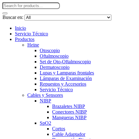
Buscar en:
Inicio
Servicio Técnico
Productos
Heine
Otoscopio
Oftalmoscopio
Set de Oto-Oftalmoscopio
Dermatoscopio
Lupas y Lamparas frontales
Lámparas de Examinación
Repuestos y Accesorios
Servicio Técnico
Cables y Sensores
NIBP
Brazaletes NIBP
Conectores NIBP
Mangueras NIBP
SpO2
Cortos
Cable Adaptador