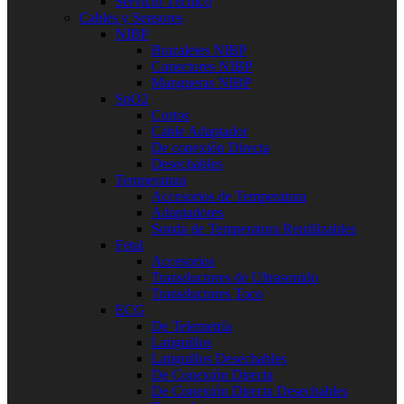
Servicio Técnico
Cables y Sensores
NIBP
Brazaletes NIBP
Conectores NIBP
Mangueras NIBP
SpO2
Cortos
Cable Adaptador
De conexión Directa
Desechables
Temperatura
Accesorios de Temperatura
Adaptadores
Sonda de Temperatura Reutilizables
Fetal
Accesorios
Transductores de Ultrasonido
Transductores Toco
ECG
De Telemetría
Latiguillos
Latiguillos Desechables
De Conexión Directa
De Conexión Directa Desechables