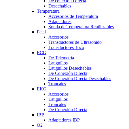
De conexión Directa
Desechables
Temperatura
Accesorios de Temperatura
Adaptadores
Sonda de Temperatura Reutilizables
Fetal
Accesorios
Transductores de Ultrasonido
Transductores Toco
ECG
De Telemetría
Latiguillos
Latiguillos Desechables
De Conexión Directa
De Conexión Directa Desechables
Troncales
EKG
Accesorios
Latiguillos
Troncales
De Conexión Directa
IBP
Adaptadores IBP
O2