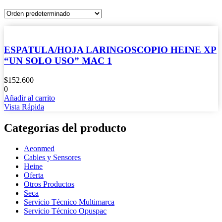
ESPATULA/HOJA LARINGOSCOPIO HEINE XP
“UN SOLO USO” MAC 1
$
152.600
0
Añadir al carrito
Vista Rápida
Categorías del producto
Aeonmed
Cables y Sensores
Heine
Oferta
Otros Productos
Seca
Servicio Técnico Multimarca
Servicio Técnico Opuspac