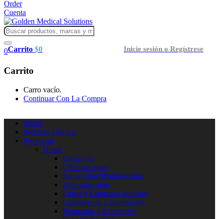
Order
Cuenta
Carrito
$
0
Inicie sesión o Regístrese
0
Carrito
Carro vacío.
Continuar Con La Compra
Inicio
Servicio Técnico
Productos
Heine
Otoscopio
Oftalmoscopio
Set de Oto-Oftalmoscopio
Dermatoscopio
Lupas y Lamparas frontales
Lámparas de Examinación
Repuestos y Accesorios