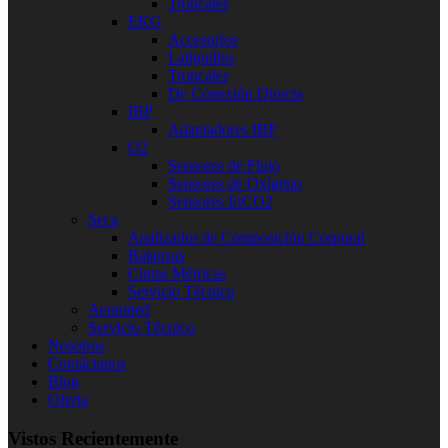
Troncales
EKG
Accesorios
Latiguillos
Troncales
De Conexión Directa
IBP
Adaptadores IBP
O2
Sensores de Flujo
Sensores de Oxígeno
Sensores EtCO2
Seca
Analizador de Composición Corporal
Balanzas
Cintas Métricas
Servicio Técnico
Aeonmed
Servicio Técnico
Nosotros
Contáctanos
Blog
Oferta
Vistos Recientemente