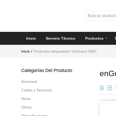
Inicio
Servicio Técnico
Productos
Inicio
Productos etiquetados “enGuard CM5”
Categorías Del Producto
enG
Aeonmed
Cables y Sensores
Heine
Oferta
Otros Productos