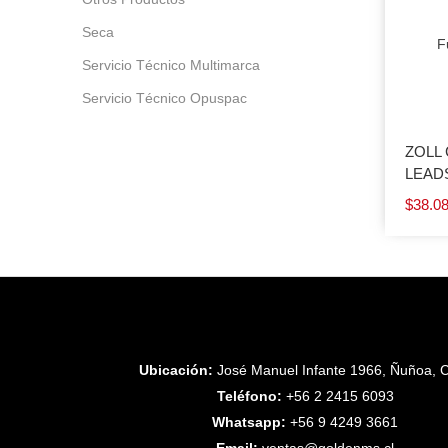
Seca
F
Servicio Técnico Multimarca
Servicio Técnico Opuspac
ZOLL 
LEADS
$
38.0
Ubicación:
José Manuel Infante 1966, Ñuñoa, C
Teléfono:
+56 2 2415 6093
Whatsapp:
+56 9 4249 3661