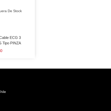
uera De Stock
Cable ECG 3
 Tipo PINZA
80
hile