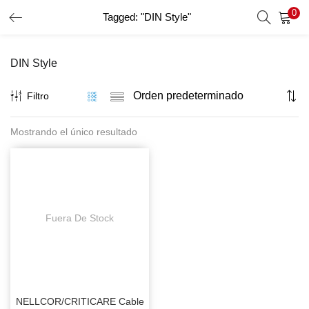
0
Tagged: "DIN Style"
INICIO DE SESIÓN
REGISTRO
DIN Style
Introduzca su nombre de usuario y contraseña para iniciar
sesión.
Filtro
Mostrando el único resultado
Recordar Datos
Inicio De Sesión
Recuperar Contraseña
Fuera De Stock
NELLCOR/CRITICARE Cable