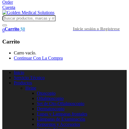
Order
Cuenta
Carrito
$
0
Inicie sesión o Regístrese
0
Carrito
Carro vacío.
Continuar Con La Compra
Inicio
Servicio Técnico
Productos
Heine
Otoscopio
Oftalmoscopio
Set de Oto-Oftalmoscopio
Dermatoscopio
Lupas y Lamparas frontales
Lámparas de Examinación
Repuestos y Accesorios