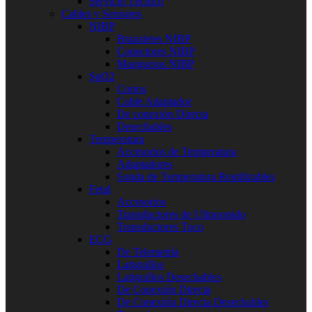
Servicio Técnico
Cables y Sensores
NIBP
Brazaletes NIBP
Conectores NIBP
Mangueras NIBP
SpO2
Cortos
Cable Adaptador
De conexión Directa
Desechables
Temperatura
Accesorios de Temperatura
Adaptadores
Sonda de Temperatura Reutilizables
Fetal
Accesorios
Transductores de Ultrasonido
Transductores Toco
ECG
De Telemetría
Latiguillos
Latiguillos Desechables
De Conexión Directa
De Conexión Directa Desechables