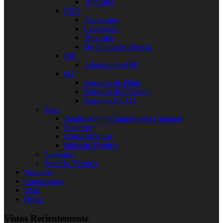
Troncales
EKG
Accesorios
Latiguillos
Troncales
De Conexión Directa
IBP
Adaptadores IBP
O2
Sensores de Flujo
Sensores de Oxígeno
Sensores EtCO2
Seca
Analizador de Composición Corporal
Balanzas
Cintas Métricas
Servicio Técnico
Aeonmed
Servicio Técnico
Nosotros
Contáctanos
Blog
Oferta
Vistos Recientemente