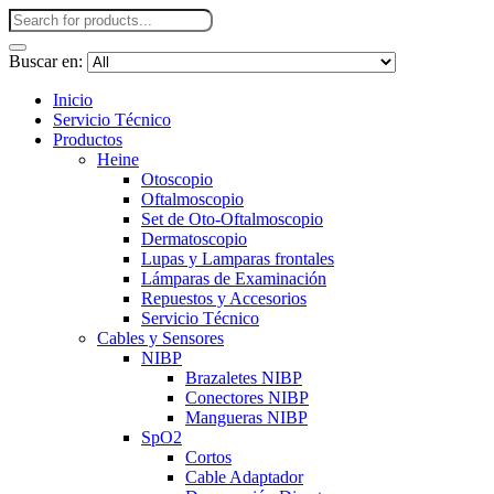
Buscar en:
Inicio
Servicio Técnico
Productos
Heine
Otoscopio
Oftalmoscopio
Set de Oto-Oftalmoscopio
Dermatoscopio
Lupas y Lamparas frontales
Lámparas de Examinación
Repuestos y Accesorios
Servicio Técnico
Cables y Sensores
NIBP
Brazaletes NIBP
Conectores NIBP
Mangueras NIBP
SpO2
Cortos
Cable Adaptador