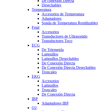
De conexión Directa
Desechables
Temperatura
Accesorios de Temperatura
Adaptadores
Sonda de Temperatura Reutilizables
Fetal
Accesorios
Transductores de Ultrasonido
Transductores Toco
ECG
De Telemetría
Latiguillos
Latiguillos Desechables
De Conexión Directa
De Conexión Directa Desechables
Troncales
EKG
Accesorios
Latiguillos
Troncales
De Conexión Directa
IBP
Adaptadores IBP
O2