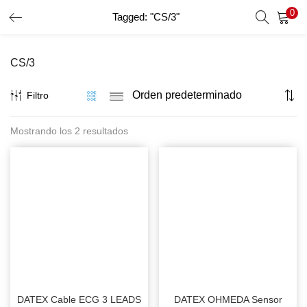
0
Tagged: "CS/3"
INICIO DE SESIÓN
REGISTRO
CS/3
Introduzca su nombre de usuario y contraseña para iniciar
sesión.
Filtro
Mostrando los 2 resultados
Recordar Datos
Inicio De Sesión
Recuperar Contraseña
DATEX Cable ECG 3 LEADS
DATEX OHMEDA Sensor