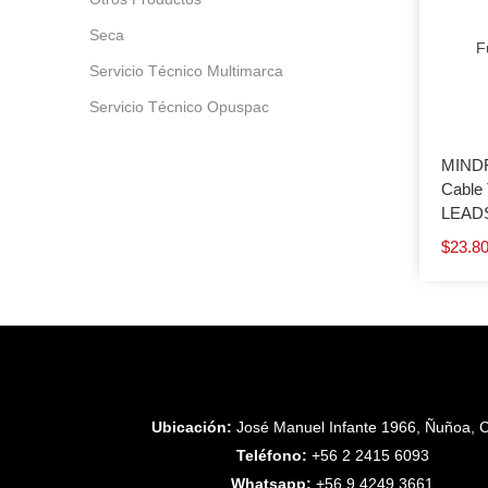
Seca
F
Servicio Técnico Multimarca
Servicio Técnico Opuspac
MIND
Cable 
LEADS
$
23.8
Ubicación:
José Manuel Infante 1966, Ñuñoa, C
Teléfono:
+56 2 2415 6093
Whatsapp:
+56 9 4249 3661