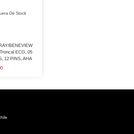
uera De Stock
RAY/BENEVIEW
Troncal ECG, 05
, 12 PINS, AHA
00
hile