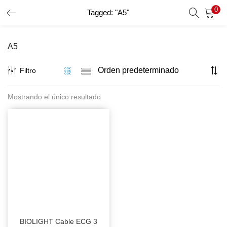
0
Tagged: "A5"
INICIO DE SESIÓN
REGISTRO
A5
Introduzca su nombre de usuario y contraseña para iniciar
sesión.
Filtro
Mostrando el único resultado
Recordar Datos
Inicio De Sesión
Recuperar Contraseña
BIOLIGHT Cable ECG 3