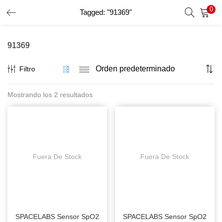
0
Tagged: "91369"
INICIO DE SESIÓN
REGISTRO
91369
Introduzca su nombre de usuario y contraseña para iniciar
sesión.
Filtro
Mostrando los 2 resultados
Recordar Datos
Inicio De Sesión
Recuperar Contraseña
Fuera De Stock
Fuera De Stock
SPACELABS Sensor SpO2
SPACELABS Sensor SpO2