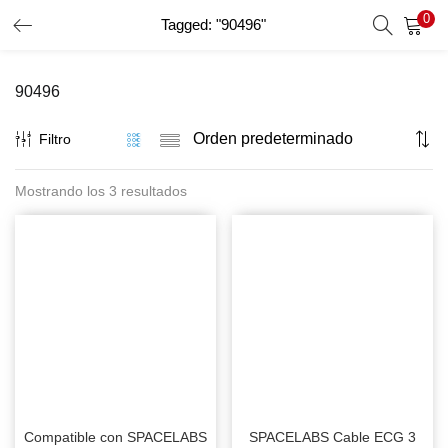
0
Tagged: "90496"
INICIO DE SESIÓN
REGISTRO
90496
Introduzca su nombre de usuario y contraseña para iniciar
sesión.
Filtro
Mostrando los 3 resultados
Recordar Datos
Inicio De Sesión
Recuperar Contraseña
Compatible con SPACELABS
SPACELABS Cable ECG 3