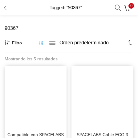
0
Tagged: "90367"
INICIO DE SESIÓN
REGISTRO
90367
Introduzca su nombre de usuario y contraseña para iniciar
sesión.
Filtro
Mostrando los 5 resultados
Recordar Datos
Inicio De Sesión
Recuperar Contraseña
Compatible con SPACELABS
SPACELABS Cable ECG 3